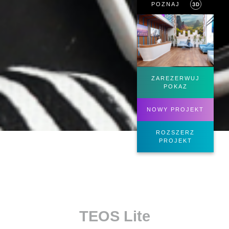
POZNAJ
ZAREZERWUJ
POKAZ
NOWY PROJEKT
ROZSZERZ
PROJEKT
TEOS Lite