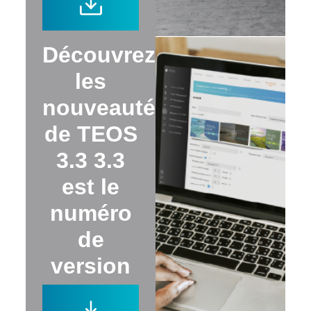
Découvrez
les
nouveautés
de TEOS
3.3 3.3
est le
numéro
de
version