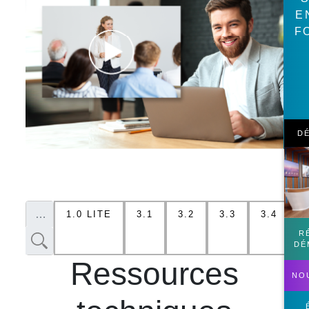
E
F
D
1.0 LITE
3.1
3.2
3.3
3.4
R
DÉ
Ressources
NO