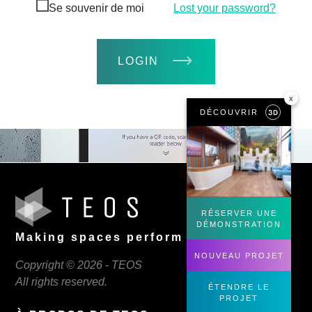
Se souvenir de moi
Lost your password?
LOGIN
x
DÉCOUVRIR
RÉSERVER UNE
DÉMONSTRATION
Making spaces perform
NOUVEAU PROJET
Copyright © 2026 - TEOS
All rights reserved.
ÉTENDRE LE
PROJET